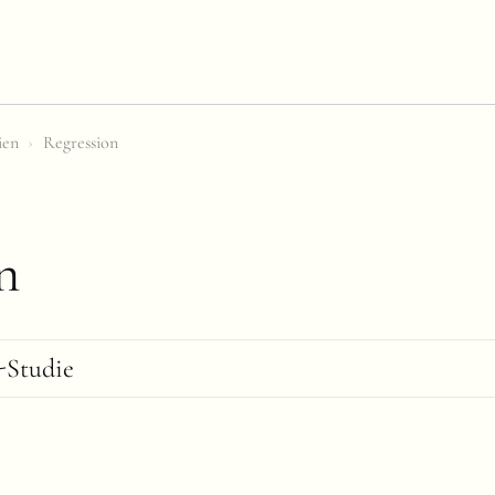
ien
›
Regression
n
-Studie