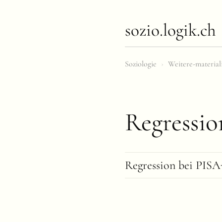
sozio.logik.ch
Soziologie
›
Weitere-material
Regressio
Regression bei PISA