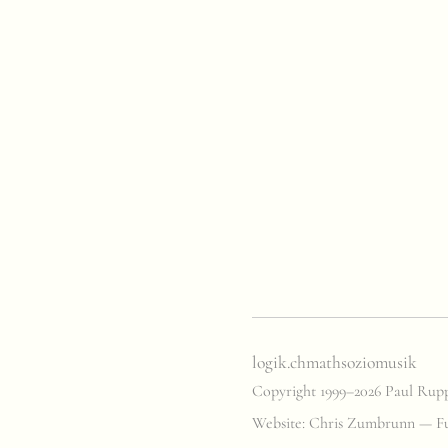
logik.ch
math
sozio
musik
Copyright 1999–2026 Paul Rup
Website: Chris Zumbrunn — Fu