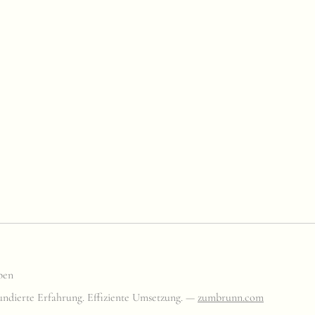
pen
ndierte Erfahrung. Effiziente Umsetzung. —
zumbrunn.com