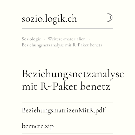
sozio.logik.ch
Soziologie
›
Weitere-materialien
›
Beziehungsnetzanalyse mit R-Paket benetz
Beziehungsnetzanalyse
mit R-Paket benetz
BeziehungsmatrizenMitR.pdf
beznetz.zip